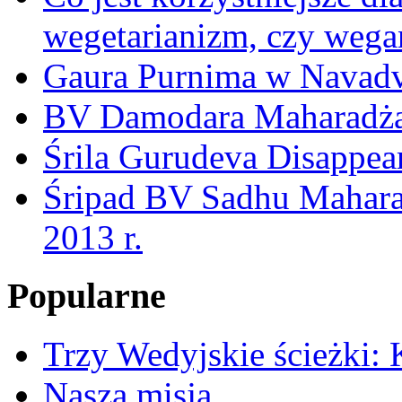
wegetarianizm, czy weg
Gaura Purnima w Navadv
BV Damodara Maharadża 
Śrila Gurudeva Disappea
Śripad BV Sadhu Maharad
2013 r.
Popularne
Trzy Wedyjskie ścieżki: 
Nasza misja