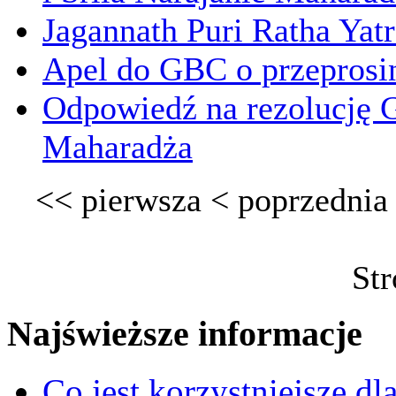
Jagannath Puri Ratha Yat
Apel do GBC o przeprosi
Odpowiedź na rezolucję 
Maharadża
<<
pierwsza
<
poprzednia
Str
Najświeższe informacje
Co jest korzystniejsze d