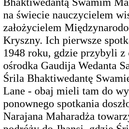
Bhaktiwedantą Swamim Ma
na świecie nauczycielem wi
założycielem Międzynarod
Kryszny. Ich pierwsze spot
1948 roku, gdzie przybyli z
ośrodka Gaudija Wedanta S
Śrila Bhaktiwedantę Swami
Lane - obaj mieli tam do w
ponownego spotkania doszło 
Narajana Maharadża towarz
podróży do Jhansi, gdzie Ś