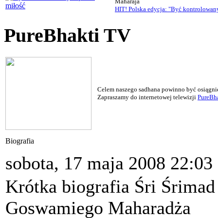
Maharaja
HIT! Polska edycja: "Być kontrolowan
PureBhakti TV
Celem naszego sadhana powinno być osiągnięc
Zapraszamy do internetowej telewizji
PureBha
Biografia
sobota, 17 maja 2008 22:03
Krótka biografia Śri Śrima
Goswamiego Maharadża