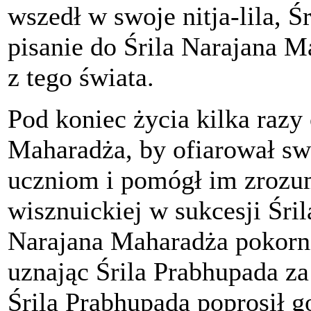
wszedł w swoje nitja-lila, 
pisanie do Śrila Narajana M
z tego świata.
Pod koniec życia kilka razy 
Maharadża, by ofiarował s
uczniom i pomógł im zrozum
wisznuickiej w sukcesji Śr
Narajana Maharadża pokornie
uznając Śrila Prabhupada za
Śrila Prabhupada poprosił g