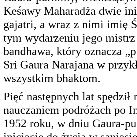
Keśawy Maharadża dwie inic
gajatri, a wraz z nimi imię
tym wydarzeniu jego mistrz
bandhawa, który oznacza „pr
Sri Gaura Narajana w przyk
wszystkim bhaktom.
Pięć następnych lat spędził
nauczaniem podróżach po I
1952 roku, w dniu Gaura-pu
inicjację do życia w sanjasi