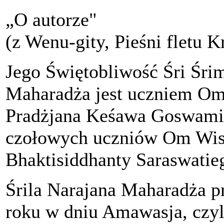
„O autorze"
(z Wenu-gity, Pieśni fletu K
Jego Świętobliwość Śri Śri
Maharadża jest uczniem Om
Pradżjana Keśawa Goswamie
czołowych uczniów Om Wis
Bhaktisiddhanty Saraswatie
Śrila Narajana Maharadża pr
roku w dniu Amawasja, czyl