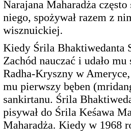
Narajana Maharadża często 
niego, spożywał razem z nim
wisznuickiej.
Kiedy Śrila Bhaktiwedanta
Zachód nauczać i udało mu s
Radha-Kryszny w Ameryce, 
mu pierwszy bęben (mridang
sankirtanu. Śrila Bhaktiwe
pisywał do Śrila Keśawa Ma
Maharadża. Kiedy w 1968 r