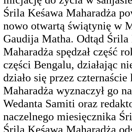
Śrila Keśawa Maharadża po
nowo otwartą świątynię w 
Gaudija Matha. Odtąd Śrila
Maharadża spędzał część ro
części Bengalu, działając n
działo się przez czternaście
Maharadża wyznaczył go na 
Wedanta Samiti oraz redakto
naczelnego miesięcznika Śr
Śrila Keśawa Maharadża odsz