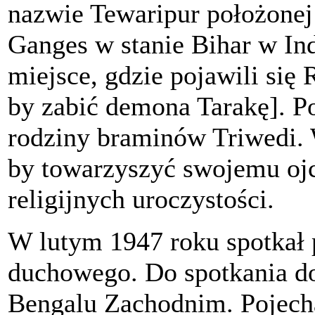
nazwie Tewaripur położonej 
Ganges w stanie Bihar w Ind
miejsce, gdzie pojawili si
by zabić demona Tarakę]. Po
rodziny braminów Triwedi. W
by towarzyszyć swojemu ojc
religijnych uroczystości.
W lutym 1947 roku spotkał 
duchowego. Do spotkania 
Bengalu Zachodnim. Pojecha