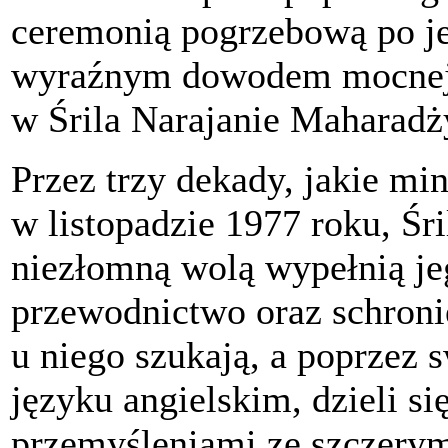
ceremonią pogrzebową po je
wyraźnym dowodem mocnej i 
w Śrila Narajanie Maharadż
Przez trzy dekady, jakie mi
w listopadzie 1977 roku, Śr
niezłomną wolą wypełnią jeg
przewodnictwo oraz schroni
u niego szukają, a poprzez s
języku angielskim, dzieli s
przemyśleniami ze szczery