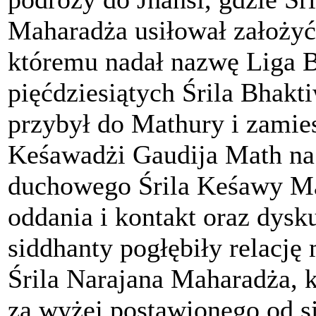
Maharadża usiłował założyć
któremu nadał nazwę Liga 
pięćdziesiątych Śrila Bhak
przybył do Mathury i zamies
Keśawadżi Gaudija Math na 
duchowego Śrila Keśawy Ma
oddania i kontakt oraz dysk
siddhanty pogłębiły relację
Śrila Narajana Maharadża, 
za wyżej postawionego od si