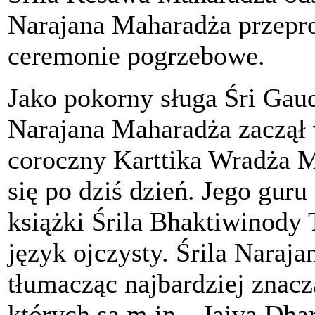
Narajana Maharadża przepr
ceremonie pogrzebowe.
Jako pokorny sługa Śri Gaud
Narajana Maharadża zaczął 
coroczny Karttika Wradża 
się po dziś dzień. Jego guru
książki Śrila Bhaktiwinody 
język ojczysty. Śrila Naraj
tłumacząc najbardziej znacz
których są m.in. „Jaiva Dha